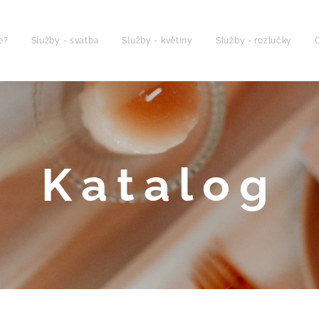
e?
Služby - svatba
Služby - květiny
Služby - rozlučky
Katalog